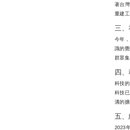
著台灣
重建工
三、
今年，
識的覺
群眾集
四、
科技的
科技已
溝的擴
五、
202