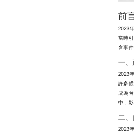
前
202
當時引
會事件
一、
202
許多候
成為
中，影
二、
202